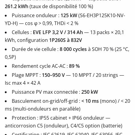
261.2 kWh
(taux de disponibilité 100 %)
Puissance onduleur :
125 kW
(S6-EH3P125K10-NV-
YD-H) — cos φ > 0,99, THDi < 2 %
Cellules :
EVE LFP 3,2 V / 314 Ah
— 13 packs × 20,1
kWh, configuration
1P260S à 832V
Durée de vie cellule :
8 000 cycles
à SOH 70 % (25 °C,
0,5P)
Rendement cycle AC-AC :
89 %
Plage MPPT :
150–950 V
— 10 MPPT / 20 strings —
Isc max 4 × 42 A
Puissance PV max connectée :
250 kW
Basculement on-grid/off-grid :
< 10 ms
(mono) / < 20
ms (multi-onduleurs en parallèle)
Protection : IP55 cabinet + IP66 onduleur —
anticorrosion C5 (onduleur), C4/C5 option (batterie)
Certification : IEC 62619, IEC 62040, IEC 63056, IEC