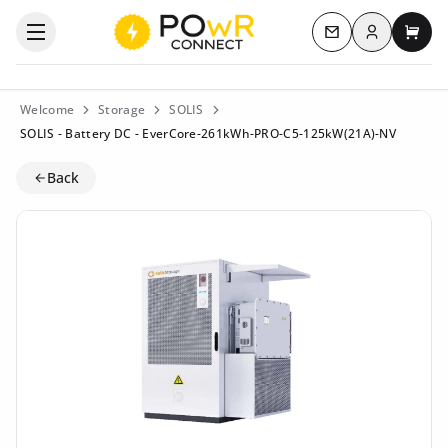
Log in
Open the categories menu
Contact us
My c
Welcome
Storage
SOLIS
SOLIS - Battery DC - EverCore-261kWh-PRO-C5-125kW(21A)-NV
Back