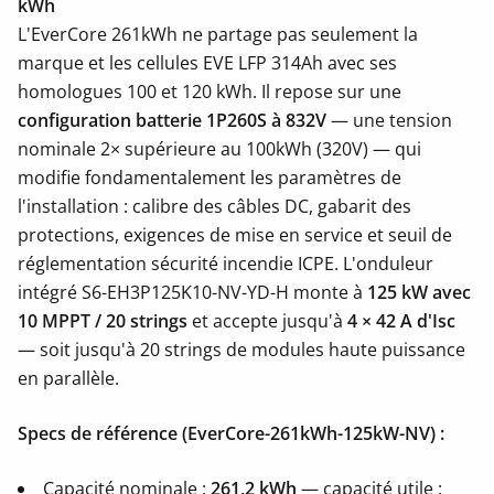
kWh
L'EverCore 261kWh ne partage pas seulement la
marque et les cellules EVE LFP 314Ah avec ses
homologues 100 et 120 kWh. Il repose sur une
configuration batterie 1P260S à 832V
— une tension
nominale 2× supérieure au 100kWh (320V) — qui
modifie fondamentalement les paramètres de
l'installation : calibre des câbles DC, gabarit des
protections, exigences de mise en service et seuil de
réglementation sécurité incendie ICPE. L'onduleur
intégré S6-EH3P125K10-NV-YD-H monte à
125 kW avec
10 MPPT / 20 strings
et accepte jusqu'à
4 × 42 A d'Isc
— soit jusqu'à 20 strings de modules haute puissance
en parallèle.
Specs de référence (EverCore-261kWh-125kW-NV) :
Capacité nominale :
261,2 kWh
— capacité utile :